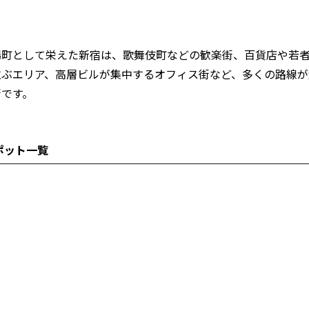
場町として栄えた新宿は、歌舞伎町などの歓楽街、百貨店や若
並ぶエリア、高層ビルが集中するオフィス街など、多くの路線が
街です。
ポット一覧
ん。