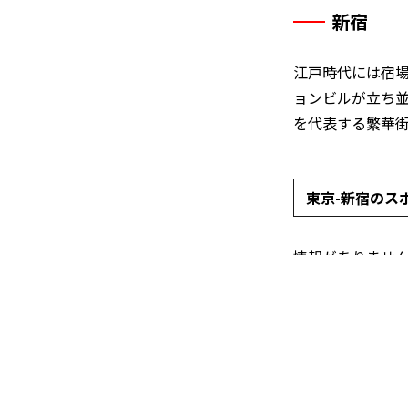
新宿
江戸時代には宿
ョンビルが立ち
を代表する繁華
東京
-
新宿
のス
情報がありませ